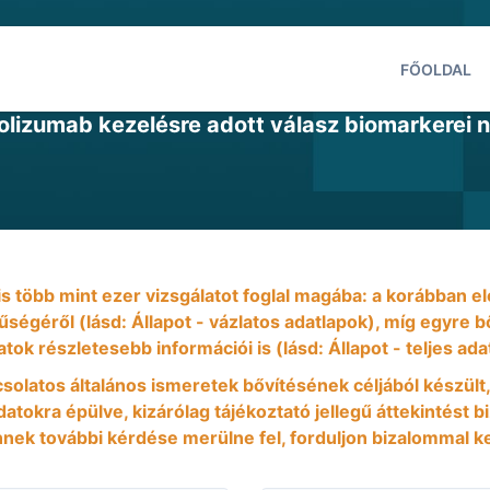
FŐOLDAL
lizumab kezelésre adott válasz biomarkerei 
 is több mint ezer vizsgálatot foglal magába: a korábban
nűségéről (lásd: Állapot - vázlatos adatlapok), míg egyre
atok részletesebb információi is (lásd: Állapot - teljes ada
csolatos általános ismeretek bővítésének céljából készült,
atokra épülve, kizárólag tájékoztató jellegű áttekintést b
ek további kérdése merülne fel, forduljon bizalommal k