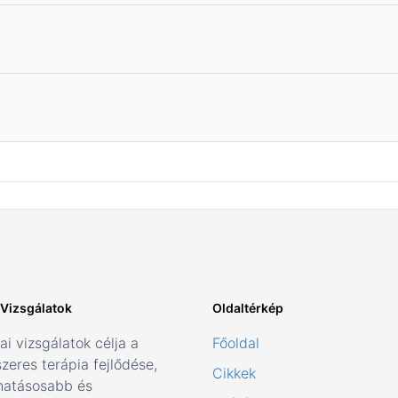
i Vizsgálatok
Oldaltérkép
kai vizsgálatok célja a
Főoldal
zeres terápia fejlődése,
Cikkek
hatásosabb és