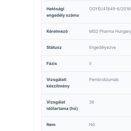
Hatósági
OGYÉI/41849-6/2018
engedély száma
Kérelmező
MSD Pharma Hungary 
Státusz
Engedélyezve
Fázis
II
Vizsgálati
Pembrolizumab
készítmény
Vizsgálat
36
időtartama (hó)
Nem
Nő