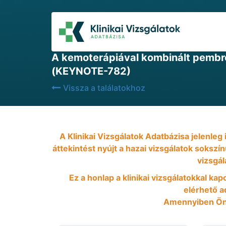
2021-11-24
A kemoterápiával kombinált pembro
(KEYNOTE-782)
Vissza a találatokhoz
A Klinikai Vizsgálatok Adatbázisa jelenleg
áttekintést nyújt a hazai vizsgálatok sokszí
vizsgál
Ez a honlap a klinikai vizsgálatokkal kap
elérhető ad
Amennyiben Önn