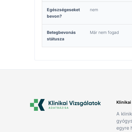
Egészségeseket
nem
bevon?
Betegbevonás
Már nem fogad
státusza
Klinika
A klini
gyógys
egyre 