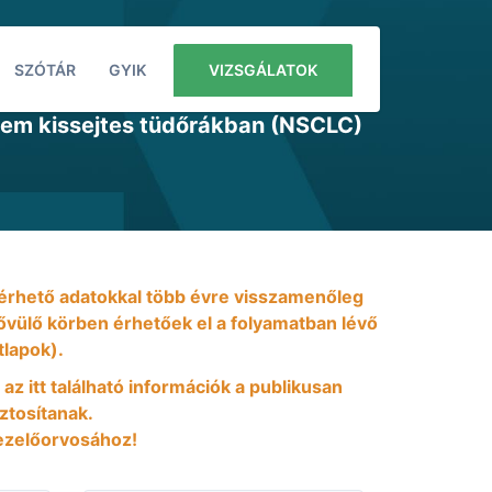
SZÓTÁR
GYIK
VIZSGÁLATOK
nem kissejtes tüdőrákban (NSCLC)
 elérhető adatokkal több évre visszamenőleg
 bővülő körben érhetőek el a folyamatban lévő
tlapok).
 az itt található információk a publikusan
iztosítanak.
ezelőorvosához!