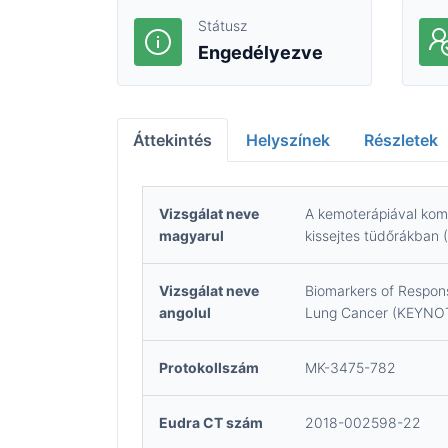
Státusz
Engedélyezve
Áttekintés
Helyszínek
Részletek
Vizsgálat neve
A kemoterápiával kom
magyarul
kissejtes tüdőrákba
Vizsgálat neve
Biomarkers of Respon
angolul
Lung Cancer (KEYNO
Protokollszám
MK-3475-782
Eudra CT szám
2018-002598-22