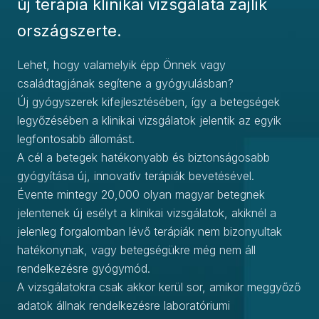
új terápia klinikai vizsgálata zajlik
országszerte.
Lehet, hogy valamelyik épp Önnek vagy
családtagjának segítene a gyógyulásban?
Új gyógyszerek kifejlesztésében, így a betegségek
legyőzésében a klinikai vizsgálatok jelentik az egyik
legfontosabb állomást.
A cél a betegek hatékonyabb és biztonságosabb
gyógyítása új, innovatív terápiák bevetésével.
Évente mintegy 20,000 olyan magyar betegnek
jelentenek új esélyt a klinikai vizsgálatok, akiknél a
jelenleg forgalomban lévő terápiák nem bizonyultak
hatékonynak, vagy betegségükre még nem áll
rendelkezésre gyógymód.
A vizsgálatokra csak akkor kerül sor, amikor meggyőző
adatok állnak rendelkezésre laboratóriumi