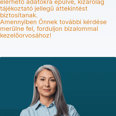
elérhető adatokra épülve, kizárólag
tájékoztató jellegű áttekintést
biztosítanak.
Amennyiben Önnek további kérdése
merülne fel, forduljon bizalommal
kezelőorvosához!