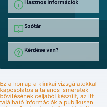
Hasznos információk
Szótár
Kérdése van?
Ez a honlap a klinikai vizsgálatokkal
kapcsolatos általános ismeretek
bővítésének céljából készült, az itt
található információk a publikusan