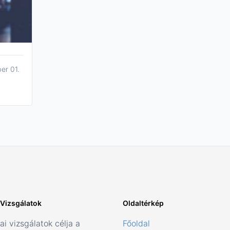
er 01.
i Vizsgálatok
Oldaltérkép
kai vizsgálatok célja a
Főoldal