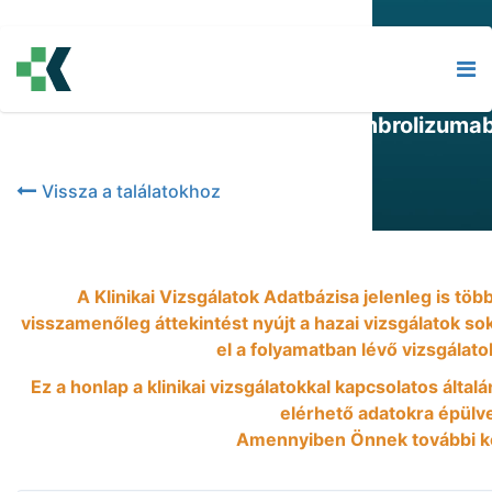
2021-11-24
3. fázisú vizsgálat az SBRT ± pembrolizumab
résztvevők
Vissza a találatokhoz
A Klinikai Vizsgálatok Adatbázisa jelenleg is tö
visszamenőleg áttekintést nyújt a hazai vizsgálatok so
el a folyamatban lévő vizsgálatok
Ez a honlap a klinikai vizsgálatokkal kapcsolatos által
elérhető adatokra épülve,
Amennyiben Önnek további ké