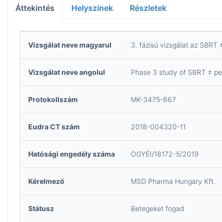
Áttekintés
Helyszínek
Részletek
Vizsgálat neve magyarul
3. fázisú vizsgálat az SBRT
Vizsgálat neve angolul
Phase 3 study of SBRT ± pem
Protokollszám
MK-3475-867
Eudra CT szám
2018-004320-11
Hatósági engedély száma
OGYÉI/18172-5/2019
Kérelmező
MSD Pharma Hungary Kft.
Státusz
Betegeket fogad