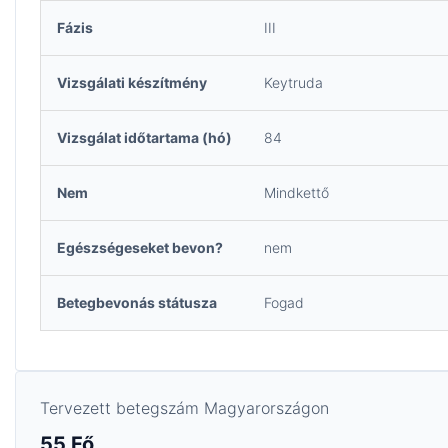
Fázis
III
Vizsgálati készítmény
Keytruda
Vizsgálat időtartama (hó)
84
Nem
Mindkettő
Egészségeseket bevon?
nem
Betegbevonás státusza
Fogad
Tervezett betegszám Magyarországon
55 Fő